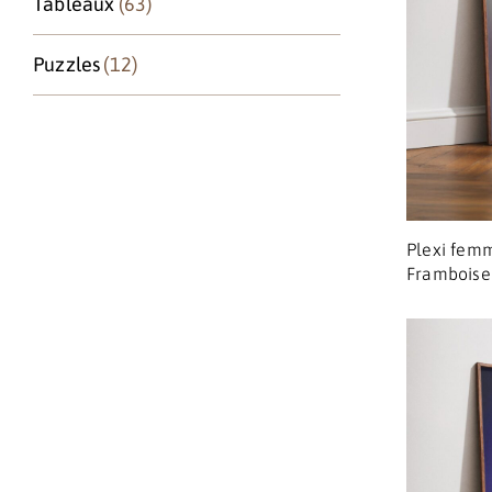
Tableaux
(63)
Puzzles
(12)
Plexi fem
Framboise