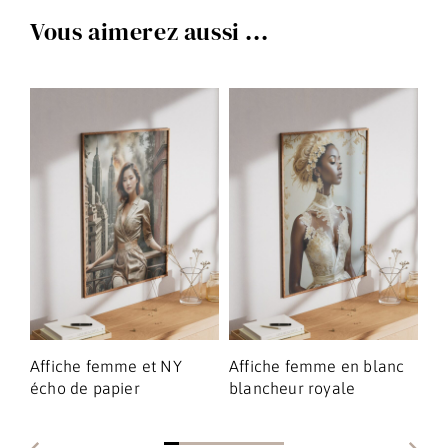
Vous aimerez aussi ...
ue
Affiche femme et NY
Affiche femme en blanc
Af
écho de papier
blancheur royale
re