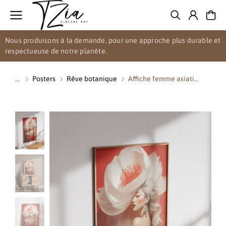
Nous produisons à la demande, pour une approche plus durable et
respectueuse de notre planète.
Posters
Rêve botanique
Affiche femme asiati…
Vous êtes ici :