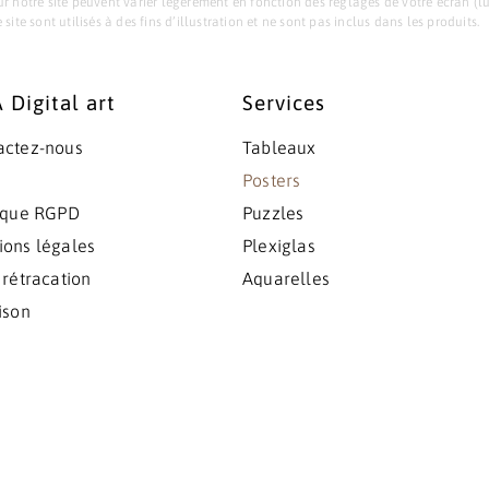
r notre site peuvent varier légèrement en fonction des réglages de votre écran (lumi
site sont utilisés à des fins d’illustration et ne sont pas inclus dans les produits.
 Digital art
Services
actez-nous
Tableaux
Posters
tique RGPD
Puzzles
ions légales
Plexiglas
 rétracation
Aquarelles
ison