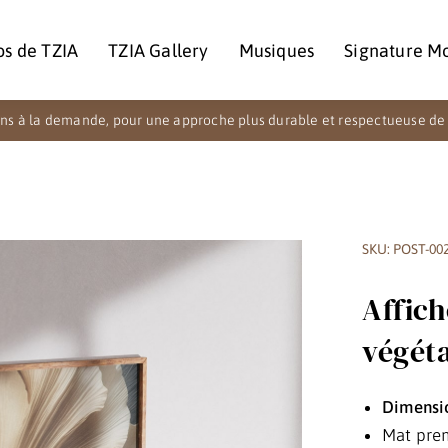
os de TZIA
TZIA Gallery
Musiques
Signature M
ns à la demande, pour une approche plus durable et respectueuse de 
…
SKU: POST-00
Affic
végét
Dimensi
Mat pre