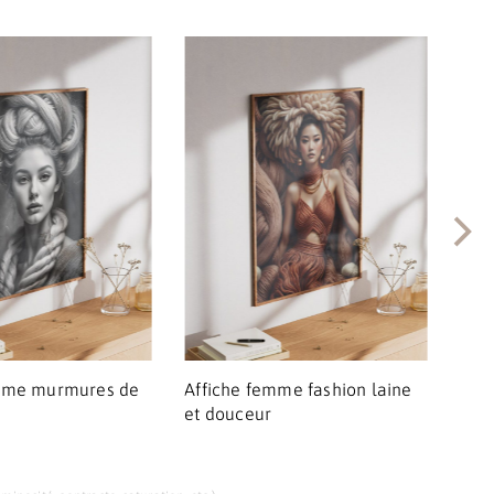
emme murmures de
Affiche femme fashion laine
Aff
et douceur
mur