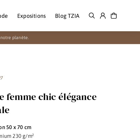
ode
Expositions
Blog TZIA
notre planète.
27
he femme chic élégance
ale
on 50 x 70 cm
mium 230 g/m²