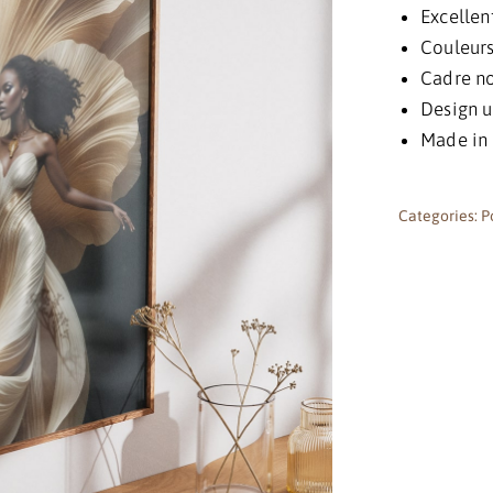
Excellen
Couleurs 
Cadre no
Design u
Made in
Categories:
P