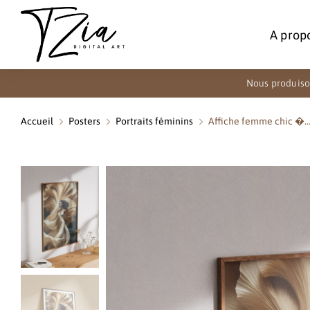
A prop
Nous produiso
Accueil
Posters
Portraits féminins
Affiche femme chic �
Vous êtes ici :