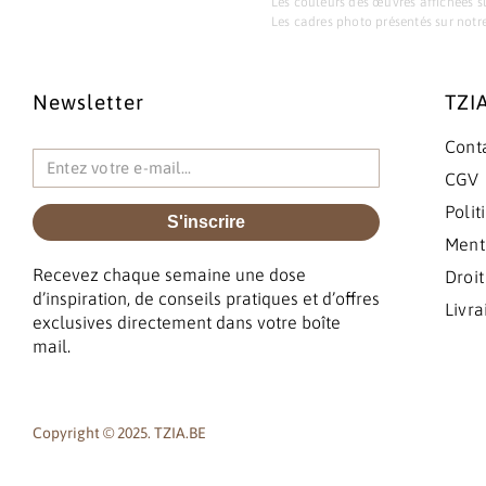
Les couleurs des œuvres affichées su
Les cadres photo présentés sur notre 
Newsletter
TZIA
Cont
CGV
Poli
S'inscrire
Ment
Recevez chaque semaine une dose
Droit
d’inspiration, de conseils pratiques et d’offres
Livra
exclusives directement dans votre boîte
mail.
Copyright © 2025. TZIA.BE