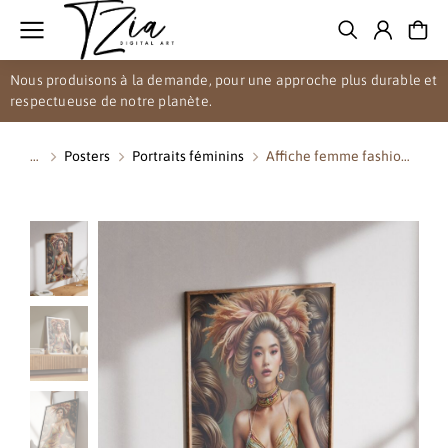
Nous produisons à la demande, pour une approche plus durable et
respectueuse de notre planète.
Posters
Portraits féminins
Affiche femme fashio…
Vous êtes ici :