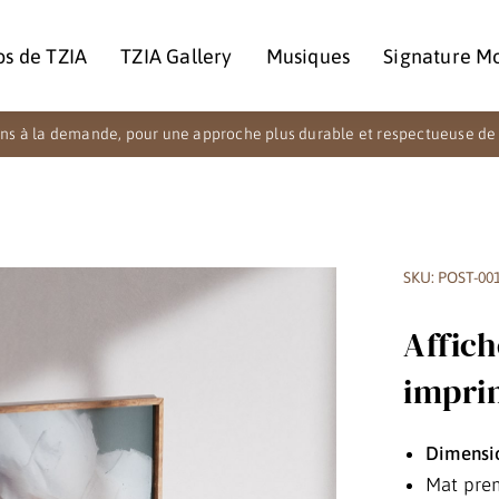
os de TZIA
TZIA Gallery
Musiques
Signature M
ns à la demande, pour une approche plus durable et respectueuse de 
SKU: POST-00
Affic
impri
Dimensi
Mat pre