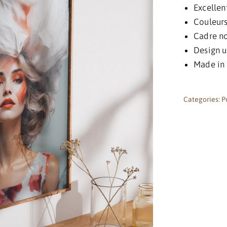
Excellen
Couleurs
Cadre no
Design u
Made in
Categories:
P