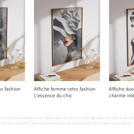
o fashion
Affiche femme retro fashion
Affiche du
L’essence du chic
charme int
r notre site peuvent varier légèrement en fonction des réglages de votre écran (lumi
site sont utilisés à des fins d’illustration et ne sont pas inclus dans les produits.