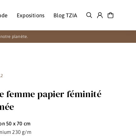
ode
Expositions
Blog TZIA
notre planète.
12
he femme papier féminité
mée
on 50 x 70 cm
mium 230 g/m