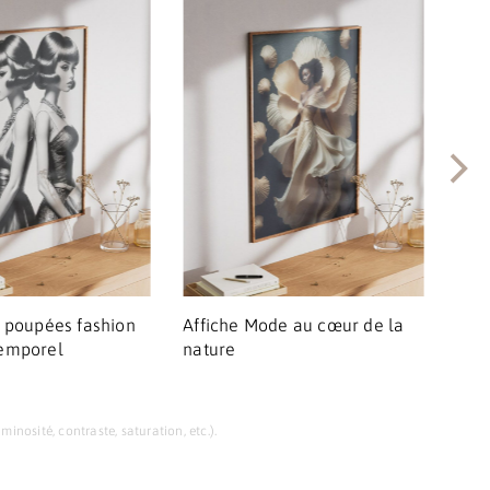
o poupées fashion
Affiche Mode au cœur de la
Affi
emporel
nature
d’hi
nosité, contraste, saturation, etc.).