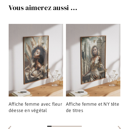
Vous aimerez aussi ...
ue
Affiche femme avec fleur
Affiche femme et NY tête
Af
déesse en végétal
de titres
re