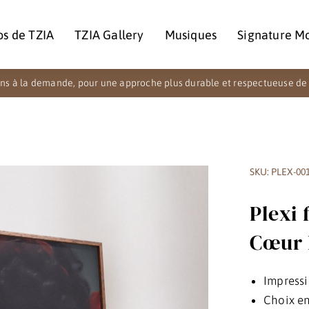
os de TZIA
TZIA Gallery
Musiques
Signature M
ns à la demande, pour une approche plus durable et respectueuse de 
SKU: PLEX-00
Plexi
Cœur 
Impressi
Choix en