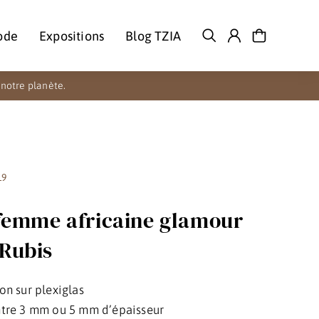
ode
Expositions
Blog TZIA
notre planète.
19
 femme africaine glamour
Rubis
on sur plexiglas
tre 3 mm ou 5 mm d’épaisseur