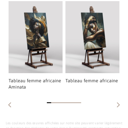
ne
Tableau femme africaine
Tableau femme africaine
Ta
Aminata
Les couleurs des œuvres affichées sur notre site peuvent varier légèrement