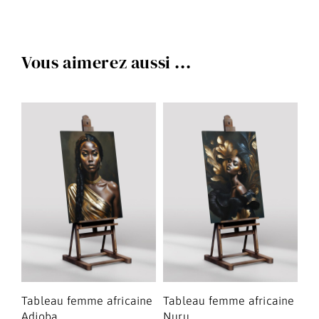
Vous aimerez aussi ...
ne
Tableau femme africaine
Tableau femme africaine
Ta
Adjoba
Nuru
Th