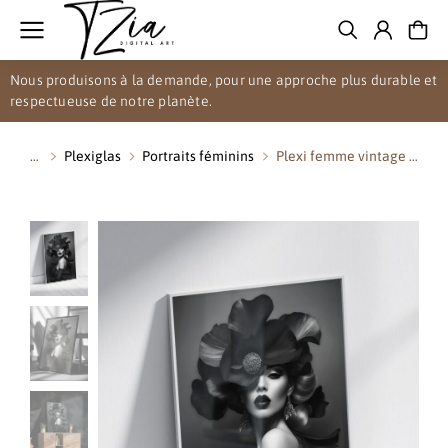
Nous produisons à la demande, pour une approche plus durable et
respectueuse de notre planète.
Plexiglas
Portraits féminins
Plexi femme vintage …
Vous êtes ici :